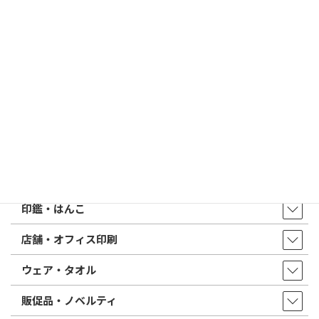
2026/02/13
はんこ屋さん21からのお知らせ
印鑑の書体（古印体・篆書体・印相体・楷書体・行書体）とは？
特徴とフォントの選び方
はんこ屋さん21からのお知らせ一覧 ≫
トップページ
店舗・アクセス
取扱商品・サービス
印鑑・はんこ
店舗・オフィス印刷
ウェア・タオル
販促品・ノベルティ