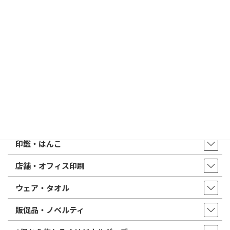
2026/02/13
はんこ屋さん21からのお知らせ
印鑑の書体（古印体・篆書体・印相体・楷書体・行書体）とは？
特徴とフォントの選び方
はんこ屋さん21からのお知らせ一覧 ≫
トップページ
店舗・アクセス
取扱商品・サービス
印鑑・はんこ
店舗・オフィス印刷
ウェア・タオル
販促品・ノベルティ